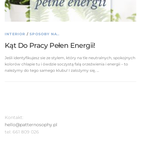
INTERIOR
/
SPOSOBY NA..
Kąt Do Pracy Pełen Energii!
Jeśli identyfikujesz sie ze stylem, który na tle neutralnych, spokojnych
kolorów chlapie tu i ówdzie soczystą falą orzeźwienia i energii – to
należymy do tego samego klubu! I zalożymy się, …
Kontakt:
hello@patternosophy.pl
tel: 661 809 026