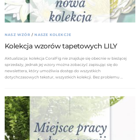
NASZ WZÓR
/
NASZE KOLEKCJE
Kolekcja wzorów tapetowych LILY
Aktualizacja: kolekcja CoralFig nie znajduje się obecnie w bieżącej
sprzedaży, jednak jej wzory można zobaczyć zapisując się do
newslettera, który umożliwia dostęp do wszystkich
dotychczasowych tekstur, wszystkich kolekcji. Bez problemu …