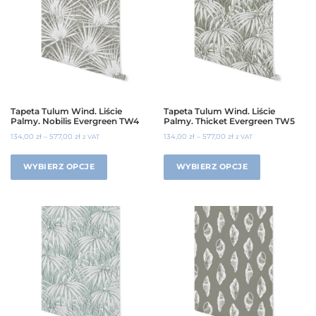
Tapeta Tulum Wind. Liście
Tapeta Tulum Wind. Liście
Palmy. Nobilis Evergreen TW4
Palmy. Thicket Evergreen TW5
134,00
zł
–
577,00
zł
134,00
zł
–
577,00
zł
z VAT
z VAT
WYBIERZ OPCJE
WYBIERZ OPCJE