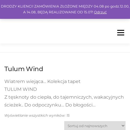
DRODZY KLIENCI! ZAMÓWIENIA ZŁOŻONE MIĘDZY 04.08 po godz.12.00,
A 14.08, BĘDĄ REALIZOWANE OD 15.07!
Odrzuć
Menu
HOME
SHOP
BLOG
INSPO
FAQ
Tulum Wind
KONTO
KOSZYK
IG
FB
PIN
Wiatrem wiejąca… Kolekcja tapet
TULUM WIND
Z tęsknoty do ciepła, do tajemniczych, wakacyjnych
ścieżek.. Do odpoczynku… Do błogości…
Wyświetlanie wszystkich wyników: 15