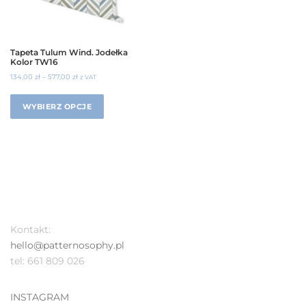
Tapeta Tulum Wind. Jodełka
Kolor TW16
134,00
zł
–
577,00
zł
z VAT
WYBIERZ OPCJE
Kontakt:
hello@patternosophy.pl
tel: 661 809 026
INSTAGRAM