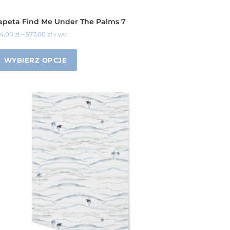
apeta Find Me Under The Palms 7
34,00
zł
–
577,00
zł
z VAT
WYBIERZ OPCJE