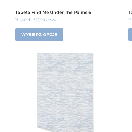
Tapeta Find Me Under The Palms 6
T
134,00
zł
–
577,00
zł
1
z VAT
WYBIERZ OPCJE