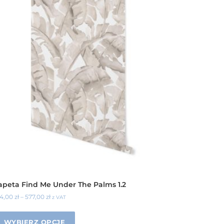
apeta Find Me Under The Palms 1.2
34,00
zł
–
577,00
zł
z VAT
WYBIERZ OPCJE