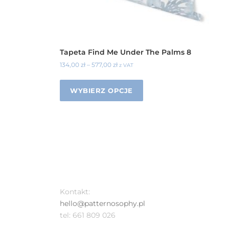
Tapeta Find Me Under The Palms 8
134,00
zł
–
577,00
zł
z VAT
WYBIERZ OPCJE
Kontakt:
hello@patternosophy.pl
tel: 661 809 026