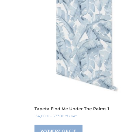
Tapeta Find Me Under The Palms 1
134,00
zł
–
577,00
zł
z VAT
WYBIERZ OPCJE