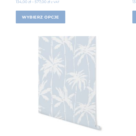
134,00
zł
–
577,00
zł
1
z VAT
WYBIERZ OPCJE