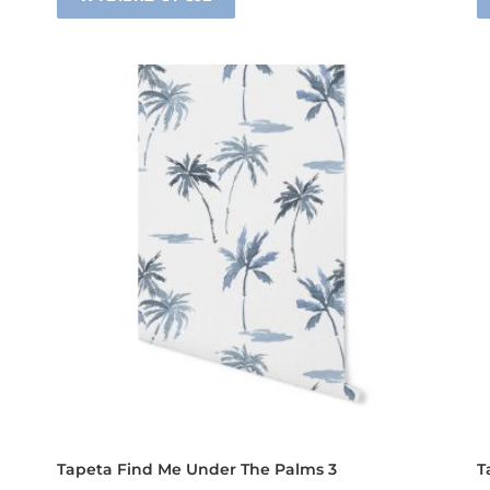
Tapeta Find Me Under The Palms 3
T