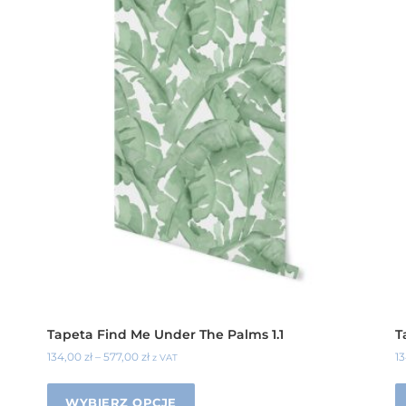
Tapeta Find Me Under The Palms 1.1
T
134,00
zł
–
577,00
zł
1
z VAT
WYBIERZ OPCJE