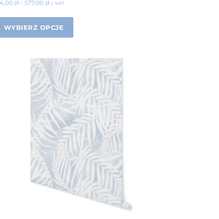
34,00
zł
–
577,00
zł
z VAT
WYBIERZ OPCJE