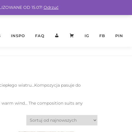
ALIZOWANE OD 15.07!
Odrzuć
G
INSPO
FAQ
KONTO
KOSZYK
IG
FB
PIN
 i ciepłego wiatru…Kompozycja pasuje do
and warm wind… The composition suits any