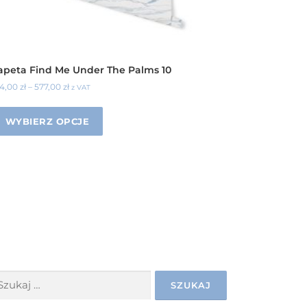
apeta Find Me Under The Palms 10
34,00
zł
–
577,00
zł
z VAT
WYBIERZ OPCJE
ZUKAJ