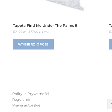
Tapeta Find Me Under The Palms 9
T
134,00
zł
–
577,00
zł
1
z VAT
WYBIERZ OPCJE
S
Polityka Prywatności
Regulamin
Prawa autorskie