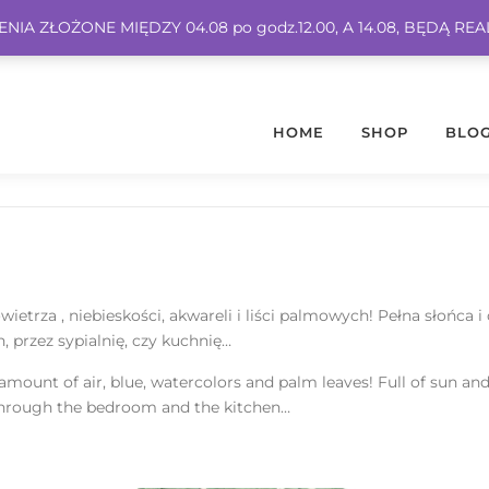
IA ZŁOŻONE MIĘDZY 04.08 po godz.12.00, A 14.08, BĘDĄ RE
HOME
SHOP
BLO
wietrza , niebieskości, akwareli i liści palmowych! Pełna słońca
 przez sypialnię, czy kuchnię…
e amount of air, blue, watercolors and palm leaves! Full of sun 
 through the bedroom and the kitchen…