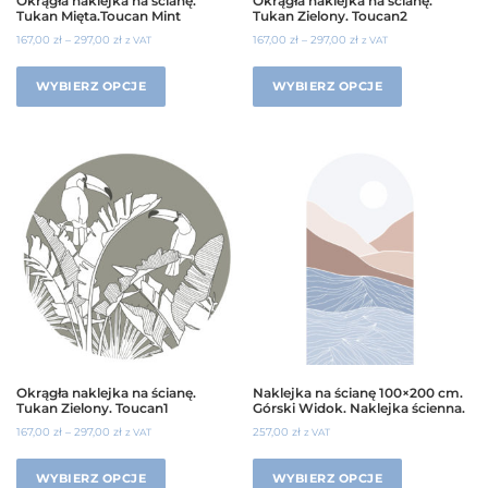
Okrągła naklejka na ścianę.
Okrągła naklejka na ścianę.
Tukan Mięta.Toucan Mint
Tukan Zielony. Toucan2
167,00
zł
–
297,00
zł
167,00
zł
–
297,00
zł
z VAT
z VAT
WYBIERZ OPCJE
WYBIERZ OPCJE
Okrągła naklejka na ścianę.
Naklejka na ścianę 100×200 cm.
Tukan Zielony. Toucan1
Górski Widok. Naklejka ścienna.
167,00
zł
–
297,00
zł
257,00
zł
z VAT
z VAT
WYBIERZ OPCJE
WYBIERZ OPCJE