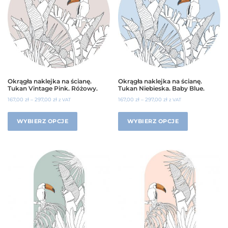
Okrągła naklejka na ścianę.
Okrągła naklejka na ścianę.
Tukan Vintage Pink. Różowy.
Tukan Niebieska. Baby Blue.
167,00
zł
–
297,00
zł
167,00
zł
–
297,00
zł
z VAT
z VAT
WYBIERZ OPCJE
WYBIERZ OPCJE