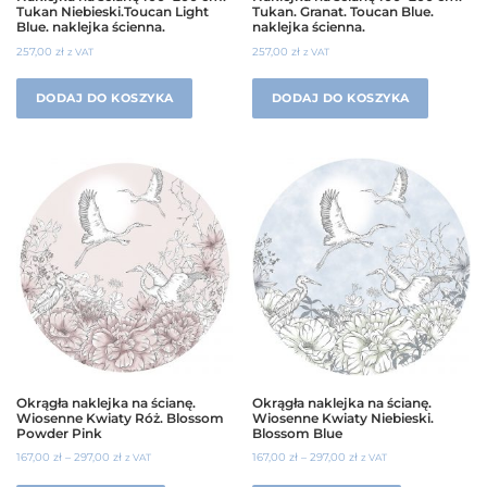
Tukan Niebieski.Toucan Light
Tukan. Granat. Toucan Blue.
Blue. naklejka ścienna.
naklejka ścienna.
257,00
zł
257,00
zł
z VAT
z VAT
DODAJ DO KOSZYKA
DODAJ DO KOSZYKA
Okrągła naklejka na ścianę.
Okrągła naklejka na ścianę.
Wiosenne Kwiaty Róż. Blossom
Wiosenne Kwiaty Niebieski.
Powder Pink
Blossom Blue
167,00
zł
–
297,00
zł
167,00
zł
–
297,00
zł
z VAT
z VAT