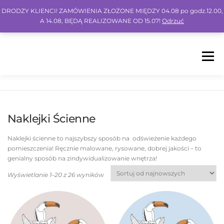
DRODZY KLIENCI! ZAMÓWIENIA ZŁOŻONE MIĘDZY 04.08 po godz.12.00,
A 14.08, BĘDĄ REALIZOWANE OD 15.07!
Odrzuć
Menu
HOME
SHOP
BLOG
INSPO
FAQ
Naklejki Ścienne
KONTO
KOSZYK
IG
FB
PIN
Naklejki ścienne to najszybszy sposób na odświeżenie każdego
pomieszczenia! Ręcznie malowane, rysowane, dobrej jakości – to
genialny sposób na zindywidualizowanie wnętrza!
Wyświetlanie 1–20 z 26 wyników