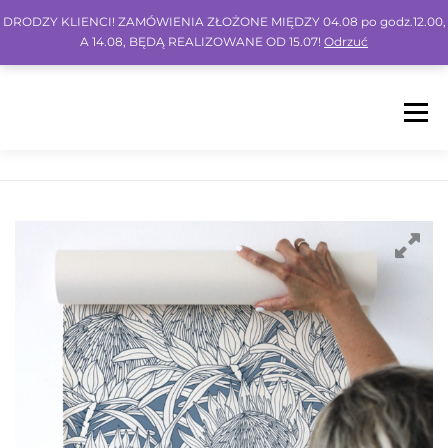
DRODZY KLIENCI! ZAMÓWIENIA ZŁOŻONE MIĘDZY 04.08 po godz.12.00,
A 14.08, BĘDĄ REALIZOWANE OD 15.07!
Odrzuć
Menu
HOME
SHOP
BLOG
INSPO
FAQ
KONTO
KOSZYK
IG
FB
PIN