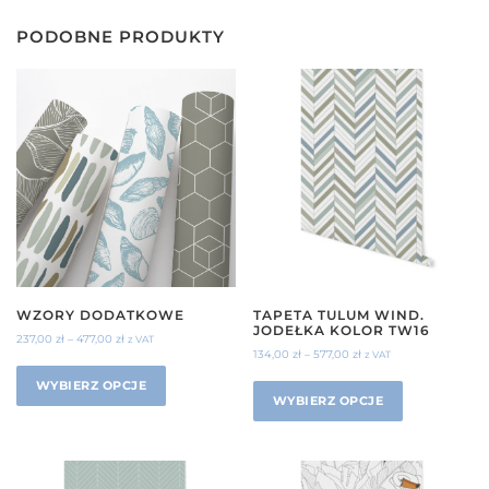
PODOBNE PRODUKTY
WZORY DODATKOWE
TAPETA TULUM WIND.
JODEŁKA KOLOR TW16
237,00
zł
–
477,00
zł
z VAT
134,00
zł
–
577,00
zł
z VAT
WYBIERZ OPCJE
WYBIERZ OPCJE