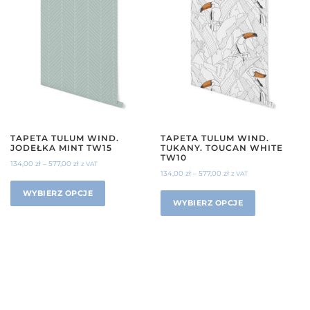
TAPETA TULUM WIND.
TAPETA TULUM WIND.
JODEŁKA MINT TW15
TUKANY. TOUCAN WHITE
TW10
134,00
zł
–
577,00
zł
z VAT
134,00
zł
–
577,00
zł
z VAT
WYBIERZ OPCJE
WYBIERZ OPCJE