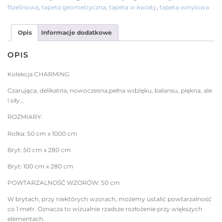
flizelinowa
,
tapeta geometryczna
,
tapeta w kwiaty
,
tapeta winylowa
Opis
Informacje dodatkowe
OPIS
Kolekcja CHARMING
Czarująca, delikatna, nowoczesna,pełna wdzięku, balansu, piękna, ale
i siły…
ROZMIARY:
Rolka: 50 cm x 1000 cm
Bryt: 50 cm x 280 cm
Bryt: 100 cm x 280 cm
POWTARZALNOŚĆ WZORÓW: 50 cm
W brytach, przy niektórych wzorach, możemy ustalić powtarzalność
co 1 metr. Oznacza to wizualnie rzadsze rozłożenie przy większych
elementach.