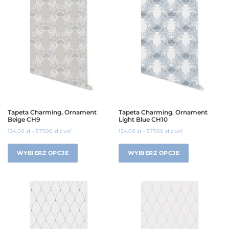
Tapeta Charming. Ornament
Tapeta Charming. Ornament
Beige CH9
Light Blue CH10
134,00
zł
–
577,00
zł
134,00
zł
–
577,00
zł
z VAT
z VAT
WYBIERZ OPCJE
WYBIERZ OPCJE