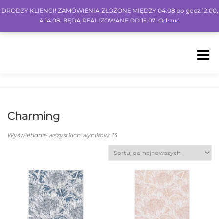
DRODZY KLIENCI! ZAMÓWIENIA ZŁOŻONE MIĘDZY 04.08 po godz.12.00,
A 14.08, BĘDĄ REALIZOWANE OD 15.07!
Odrzuć
Menu
HOME
SHOP
BLOG
INSPO
FAQ
Charming
KONTO
KOSZYK
IG
FB
PIN
Wyświetlanie wszystkich wyników: 13