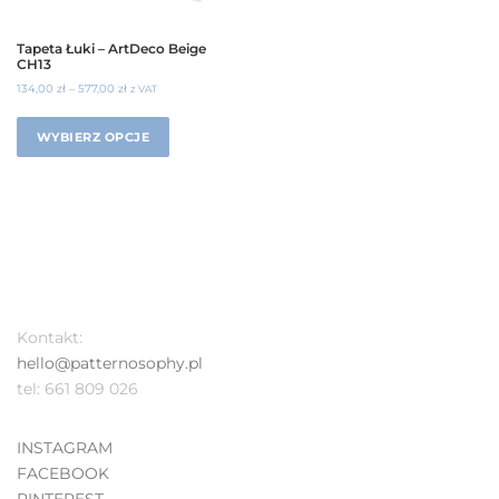
Tapeta Łuki – ArtDeco Beige
CH13
134,00
zł
–
577,00
zł
z VAT
WYBIERZ OPCJE
Kontakt:
hello@patternosophy.pl
tel: 661 809 026
INSTAGRAM
FACEBOOK
PINTEREST