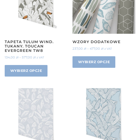
TAPETA TULUM WIND.
WZORY DODATKOWE
TUKANY. TOUCAN
237,00
zł
–
477,00
zł
z VAT
EVERGREEN TW8
134,00
zł
–
577,00
zł
z VAT
WYBIERZ OPCJE
WYBIERZ OPCJE