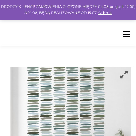
DRODZY KLIENCI! ZAMÓWIENIA ZŁOŻONE MIĘDZY 04.08 po godz.12.00,
A 14.08, BĘDĄ REALIZOWANE OD 15.07!
Odrzuć
Menu
HOME
SHOP
BLOG
INSPO
FAQ
KONTO
KOSZYK
IG
FB
PIN