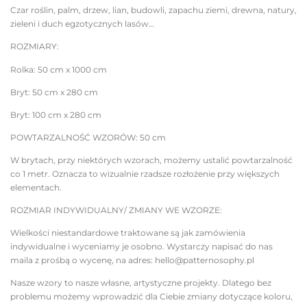
Czar roślin, palm, drzew, lian, budowli, zapachu ziemi, drewna, natury,
zieleni i duch egzotycznych lasów…
ROZMIARY:
Rolka: 50 cm x 1000 cm
Bryt: 50 cm x 280 cm
Bryt: 100 cm x 280 cm
POWTARZALNOŚĆ WZORÓW: 50 cm
W brytach, przy niektórych wzorach, możemy ustalić powtarzalność
co 1 metr. Oznacza to wizualnie rzadsze rozłożenie przy większych
elementach.
ROZMIAR INDYWIDUALNY/ ZMIANY WE WZORZE:
Wielkości niestandardowe traktowane są jak zamówienia
indywidualne i wyceniamy je osobno. Wystarczy napisać do nas
maila z prośbą o wycenę, na adres: hello@patternosophy.pl
Nasze wzory to nasze własne, artystyczne projekty. Dlatego bez
problemu możemy wprowadzić dla Ciebie zmiany dotyczące koloru,