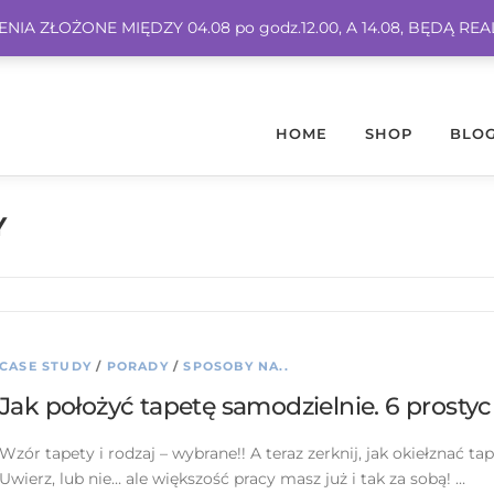
IA ZŁOŻONE MIĘDZY 04.08 po godz.12.00, A 14.08, BĘDĄ RE
HOME
SHOP
BLO
Y
CASE STUDY
/
PORADY
/
SPOSOBY NA..
Jak położyć tapetę samodzielnie. 6 prosty
Wzór tapety i rodzaj – wybrane!! A teraz zerknij, jak okiełznać 
Uwierz, lub nie… ale większość pracy masz już i tak za sobą! …