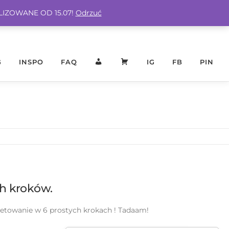
ALIZOWANE OD 15.07!
Odrzuć
G
INSPO
FAQ
KONTO
KOSZYK
IG
FB
PIN
ch kroków.
tapetowanie w 6 prostych krokach ! Tadaam!