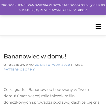
DRODZY KLIENCI! ZAMÓWIENIA ZŁOŻONE MIĘDZY 04.08 po godz.12.00,
A 14.08, BĘDĄ REALIZOWANE OD 15.07!
Odrzuć
Menu
HOME
SHOP
BLOG
INSPO
FAQ
Bananowiec w domu!
KONTO
KOSZYK
IG
FB
PIN
OPUBLIKOWANO
26 LISTOPADA 2020
PRZEZ
PATTERNOSOPHY
Co za gratka! Bananowiec hodowany w Twoim
domu! Coraz więcej miłośniczek roślin
doniczkowych sprowadza pod swój dach tę piękną,