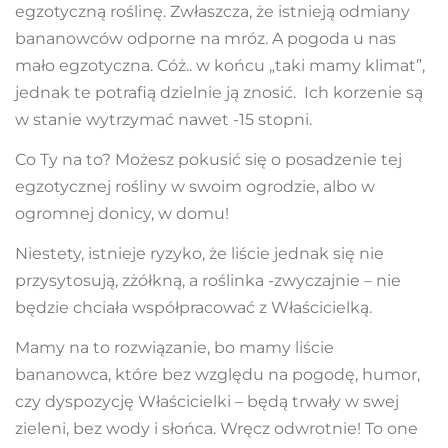
egzotyczną roślinę. Zwłaszcza, że i
stnieją odmiany
bananowców odporne na mróz. A p
ogoda u nas
mało egzotyczna. Cóż.. w końcu „taki mamy klimat”,
jednak te potrafią dzielnie ją znosić. Ich korzenie są
w stanie wytrzymać nawet -15 stopni.
Co Ty na to? Możesz pokusić się o posadzenie tej
egzotycznej rośliny w swoim ogrodzie, albo w
ogromnej donicy, w domu!
Niestety, istnieje ryzyko, że liście jednak się nie
przysytosują, zżółkną, a roślinka -zwyczajnie – nie
będzie chciała współpracować z Właścicielką.
Mamy na to rozwiązanie, bo mamy liście
bananowca, które bez względu na pogodę, humor,
czy dyspozycję Właścicielki – będą trwały w swej
zieleni, bez wody i słońca. Wręcz odwrotnie! To one