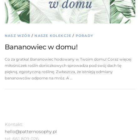
NASZ WZÓR
/
NASZE KOLEKCJE
/
PORADY
Bananowiec w domu!
Co za gratka! Bananowiec hodowany w Twoim domu! Coraz więcej
miłośniczek roślin doniczkowych sprowadza pod swój dach tę
piękną, egzotyczną roślinę. Zwłaszcza, że istnieją odmiany
bananowców odporne na mróz. A …
Kontakt:
hello@patternosophy.pl
tel: 661 809 026