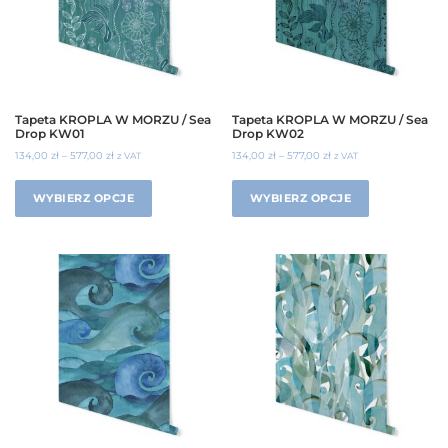
Tapeta KROPLA W MORZU / Sea
Tapeta KROPLA W MORZU / Sea
Drop KW01
Drop KW02
134,00
zł
–
577,00
zł
134,00
zł
–
577,00
zł
z VAT
z VAT
WYBIERZ OPCJE
WYBIERZ OPCJE