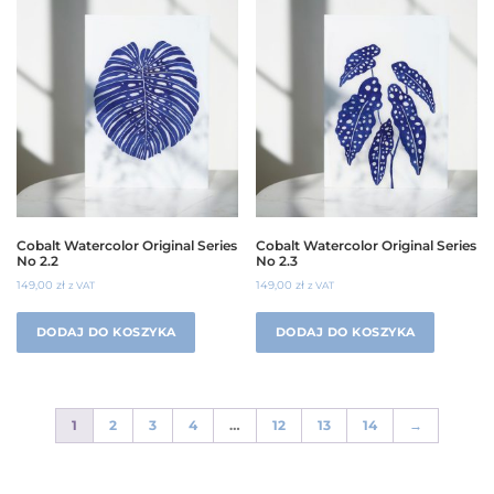
Cobalt Watercolor Original Series
Cobalt Watercolor Original Series
No 2.2
No 2.3
149,00
zł
149,00
zł
z VAT
z VAT
DODAJ DO KOSZYKA
DODAJ DO KOSZYKA
1
2
3
4
…
12
13
14
→