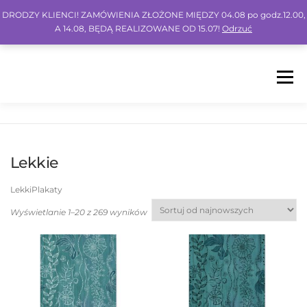
DRODZY KLIENCI! ZAMÓWIENIA ZŁOŻONE MIĘDZY 04.08 po godz.12.00,
A 14.08, BĘDĄ REALIZOWANE OD 15.07!
Odrzuć
Menu
HOME
SHOP
BLOG
INSPO
FAQ
Lekkie
KONTO
KOSZYK
IG
FB
PIN
LekkiPlakaty
Wyświetlanie 1–20 z 269 wyników