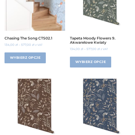
Chasing The Song CTS02.1
Tapeta Moody Flowers 9.
Akwarelowe Kwiaty
134,00
zł
–
577,00
zł
z VAT
134,00
zł
–
577,00
zł
z VAT
WYBIERZ OPCJE
WYBIERZ OPCJE