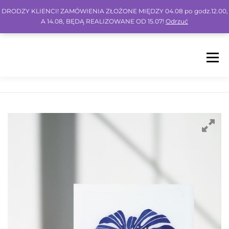
DRODZY KLIENCI! ZAMÓWIENIA ZŁOŻONE MIĘDZY 04.08 po godz.12.00,
A 14.08, BĘDĄ REALIZOWANE OD 15.07!
Odrzuć
Menu
HOME
SHOP
BLOG
INSPO
FAQ
KONTO
KOSZYK
IG
FB
PIN