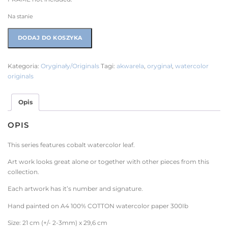
Na stanie
DODAJ DO KOSZYKA
Kategoria:
Oryginały/Originals
Tagi:
akwarela
,
oryginał
,
watercolor
originals
Opis
OPIS
This series features cobalt watercolor leaf.
Art work looks great alone or together with other pieces from this
collection.
Each artwork has it’s number and signature.
Hand painted on A4 100% COTTON watercolor paper 300Ib
Size: 21 cm (+/- 2-3mm) x 29,6 cm