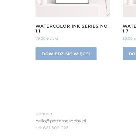
WATERCOLOR INK SERIES NO
WATE
1.1
1.7
79,00
zł
59,00
z
z VAT
DOWIEDZ SIĘ WIĘCEJ
DO
Kontakt:
hello@patternosophy.pl
tel: 661 809 026