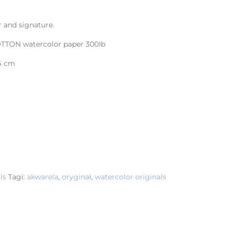
 and signature.
TTON watercolor paper 300Ib
,6 cm
ls
Tagi:
akwarela
,
oryginał
,
watercolor originals