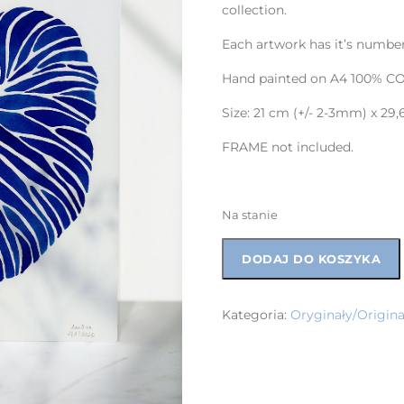
collection.
Each artwork has it’s number
Hand painted on A4 100% CO
Size: 21 cm (+/- 2-3mm) x 29
FRAME not included.
Na stanie
DODAJ DO KOSZYKA
Kategoria:
Oryginały/Origina