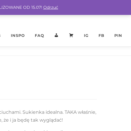
ALIZOWANE OD 15.07!
Odrzuć
G
INSPO
FAQ
KONTO
KOSZYK
IG
FB
PIN
ciuchami. Sukienka idealna. TAKA właśnie,
, że i ja będę tak wyglądać!