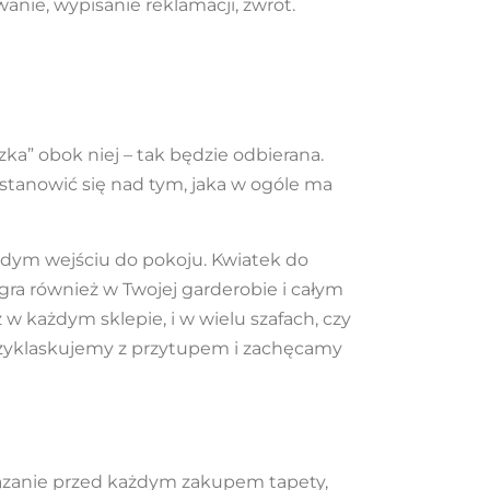
anie, wypisanie reklamacji, zwrot.
zka” obok niej – tak będzie odbierana.
zastanowić się nad tym, jaka w ogóle ma
żdym wejściu do pokoju. Kwiatek do
 gra również w Twojej garderobie i całym
z w każdym sklepie, i w wielu szafach, czy
y przyklaskujemy z przytupem i zachęcamy
wiązanie przed każdym zakupem tapety,