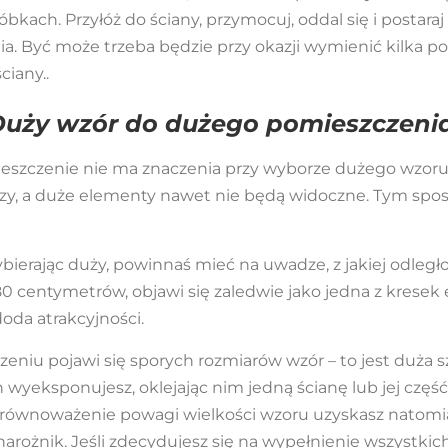
kach. Przyłóż do ściany, przymocuj, oddal się i postaraj
ia. Być może trzeba będzie przy okazji wymienić kilka p
ciany..
Duży wzór do dużego pomieszczeni
ieszczenie nie ma znaczenia przy wyborze dużego wzoru,
zy, a duże elementy nawet nie będą widoczne. Tym sposo
ierając duży, powinnaś mieć na uwadze, z jakiej odległ
t 80 centymetrów, objawi się zaledwie jako jedna z krese
oda atrakcyjności.
niu pojawi się sporych rozmiarów wzór – to jest duża sz
n wyeksponujesz, oklejając nim jedną ścianę lub jej czę
Zrównoważenie powagi wielkości wzoru uzyskasz natomias
 narożnik. Jeśli zdecydujesz się na wypełnienie wszystk