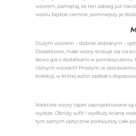
wzorem, pamiętaj, że ten zabieg już nieco
wzoru będzie ciemne, pomniejszy je dod
M
Dużym wzorem – dobrze dobranym – optycz
Dodatkowo, małe wzory stosuje się na ści
łatwo gra z dodatkami w pomieszczeniu. M
różnych wzorach! Prostym, w zestawieniu, z
kolekcji, w której autor zadbał o dopaso
Niektóre wzory tapet zaprojektowane są sp
wyższe. Obniży sufit i wydłuży ścianę wsze
tym samym optycznie podwyższy całe po