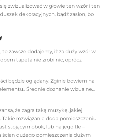
 się zwizualizować w głowie ten wzór i ten
oduszek dekoracyjnych, bądź zasłon, bo
a
 to zawsze dodajemy, iż za duży wzór w
bem tapeta nie zrobi nic, oprócz
ości będzie oglądany. Zginie bowiem na
k elementu.. Średnie doznanie wizualne…
ansa, że zagra taką muzykę, jakiej
ść. Takie rozwiązanie doda pomieszczeniu
t stojącym obok, lub na jego tle –
ich ścian dużego pomieszczenia dużym