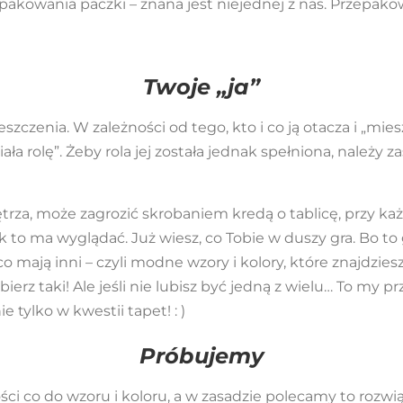
pakowania paczki – znana jest niejednej z nas.
Przepakow
Twoje „ja”
zczenia. W zależności od tego, kto i co ją otacza i „mies
ła rolę”. Żeby rola jej została jednak spełniona, należy 
rza, może zagrozić skrobaniem kredą o tablicę, przy ka
k to ma wyglądać. Już wiesz, co Tobie w duszy gra. Bo to
co mają inni – czyli modne wzory i kolory, które znajdzies
ybierz taki! Ale jeśli nie lubisz być jedną z wielu… To m
ie tylko w kwestii tapet! : )
Próbujemy
ści co do wzoru i koloru, a w zasadzie polecamy to roz