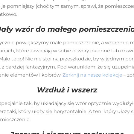
 je pomniejszy (choć tym samym, sprawi, że pomieszczenie 
atkowo.
ały wzór do małego pomieszczeni
nie powiększymy małe pomieszczenie, a wzorem o małej s
anach, które zawierają w sobie otwory okienne lub drzwi
ało tego! Nic nie stoi na przeszkodzie, by w jednym po
 bardziej fantazyjnym. Pod warunkiem, że się uzupełniają,
wanie elementów i kolorów.
Zerknij na nasze kolekcje
– zob
Wzdłuż i wszerz
ecjalnie tak, by układający się wzór optycznie wydłużył 
rz taki, który ułoży się horyzontalnie. A ten, który ułoży
mieszczenie.