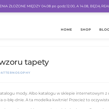
IA ZŁOŻONE MIĘDZY 04.08 po godz.12.00, A 14.08, BĘDĄ RE
HOME
SHOP
BLO
 wzoru tapety
PATTERNOSOPHY
katalogu mody. Albo katalogu w sklepie internetowym z 
a o-błę-dnie. A ta modelka kwitnie! Przecież to oczywiste