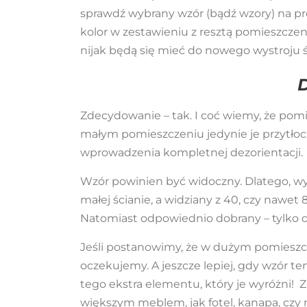
sprawdź wybrany wzór (bądź wzory) na prób
kolor w zestawieniu z resztą pomieszczen
nijak będą się mieć do nowego wystroju ś
Zdecydowanie – tak. I coć wiemy, że pom
małym pomieszczeniu jedynie je przytłoc
wprowadzenia kompletnej dezorientacji.
Wzór powinien być widoczny. Dlatego, wyb
małej ścianie, a widziany z 40, czy nawe
Natomiast odpowiednio dobrany – tylko d
Jeśli postanowimy, że w dużym pomieszcze
oczekujemy. A jeszcze lepiej, gdy wzór te
tego ekstra elementu, który je wyróżni! 
większym meblem, jak fotel, kanapa, czy