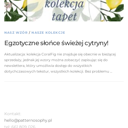
NASZ WZÓR
/
NASZE KOLEKCJE
Egzotyczne słońce świeżej cytryny!
Aktualizacja: kolekcja CoralFig nie znajduje się obecnie w bieżącej
sprzedaży, jednak jej wzory można zobaczyć zapisując się do
newslettera, który umożliwia dostęp do wszystkich
dotychczasowych tekstur, wszystkich kolekcji. Bez problemu …
Kontakt:
hello@patternosophy.pl
tel: 661 809 026