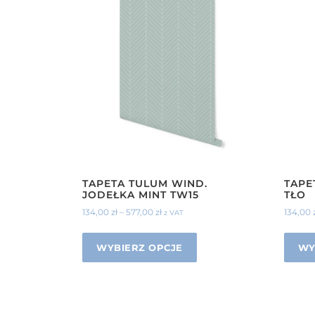
TAPETA TULUM WIND.
TAPE
JODEŁKA MINT TW15
TŁO
134,00
zł
–
577,00
zł
134,00
z VAT
WYBIERZ OPCJE
WY