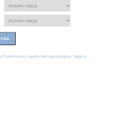
ZYKA
a flizelinowa
,
tapeta samoprzylepna
,
tapeta