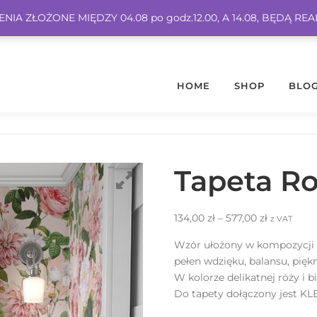
IA ZŁOŻONE MIĘDZY 04.08 po godz.12.00, A 14.08, BĘDĄ RE
HOME
SHOP
BLO
Tapeta Ro
134,00
zł
–
577,00
zł
z VAT
Wzór ułożony w kompozycji k
pełen wdzięku, balansu, pięk
W kolorze delikatnej róży i bi
Do tapety dołączony jest KLE