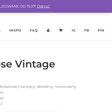
ALIZOWANE OD 15.07!
Odrzuć
G
INSPO
FAQ
KONTO
KOSZYK
IG
FB
PIN
se Vintage
olażowej.Czarujący, delikatny, nowoczesny,
na…
eli
J.