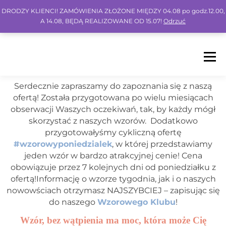
DRODZY KLIENCI! ZAMÓWIENIA ZŁOŻONE MIĘDZY 04.08 po godz.12.00,
A 14.08, BĘDĄ REALIZOWANE OD 15.07!
Odrzuć
Menu
Serdecznie zapraszamy do zapoznania się z naszą
HOME
SHOP
BLOG
INSPO
FAQ
ofertą! Została przygotowana po wielu miesiącach
obserwacji Waszych oczekiwań, tak, by każdy mógł
skorzystać z naszych wzorów. Dodatkowo
przygotowałyśmy cykliczną ofertę
KONTO
KOSZYK
IG
FB
PIN
#wzorowyponiedzialek
, w której przedstawiamy
jeden wzór w bardzo atrakcyjnej cenie! Cena
obowiązuje przez 7 kolejnych dni od poniedziałku z
ofertą!Informację o wzorze tygodnia, jak i o naszych
nowowściach otrzymasz NAJSZYBCIEJ – zapisując się
do naszego
Wzorowego Klubu
!
Wzór, bez wątpienia ma moc, która może Cię