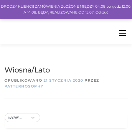
DRODZY KLIENCI! ZAMÓWIENIA ZŁOŻONE MIĘDZY 04.08 po godz.12.00,
A 14.08, BĘDĄ REALIZOWANE OD 15.07!
Odrzuć
Menu
HOME
SHOP
BLOG
INSPO
FAQ
Wiosna/Lato
KONTO
KOSZYK
IG
FB
PIN
OPUBLIKOWANO
21 STYCZNIA 2020
PRZEZ
PATTERNOSOPHY
WYBIERZ ZNACZNIK