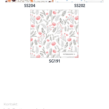
SS204
SS202
SG191
Kontakt: