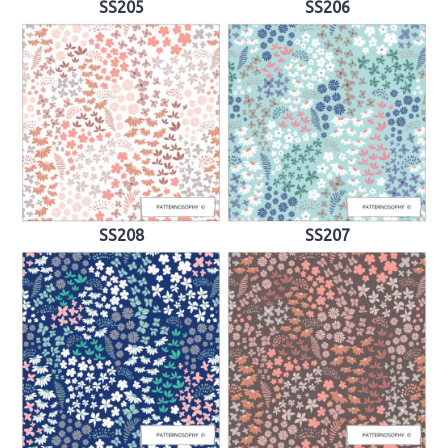
SS205
SS206
SS208
SS207