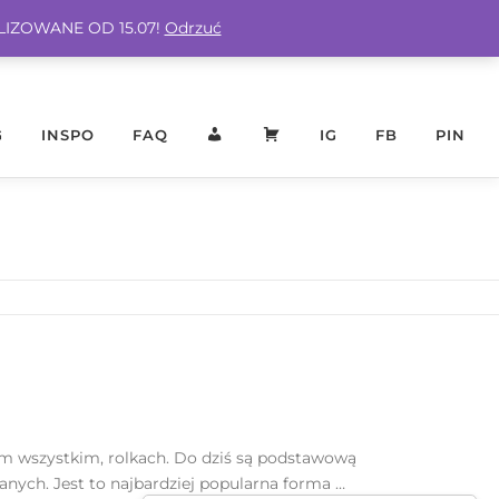
ALIZOWANE OD 15.07!
Odrzuć
G
INSPO
FAQ
KONTO
KOSZYK
IG
FB
PIN
am wszystkim, rolkach. Do dziś są podstawową
nych. Jest to najbardziej popularna forma …