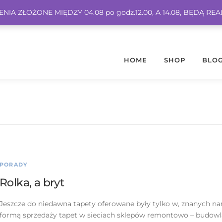
IA ZŁOŻONE MIĘDZY 04.08 po godz.12.00, A 14.08, BĘDĄ RE
HOME
SHOP
BLO
PORADY
Rolka, a bryt
Jeszcze do niedawna tapety oferowane były tylko w, znanych n
formą sprzedaży tapet w sieciach sklepów remontowo – budowla