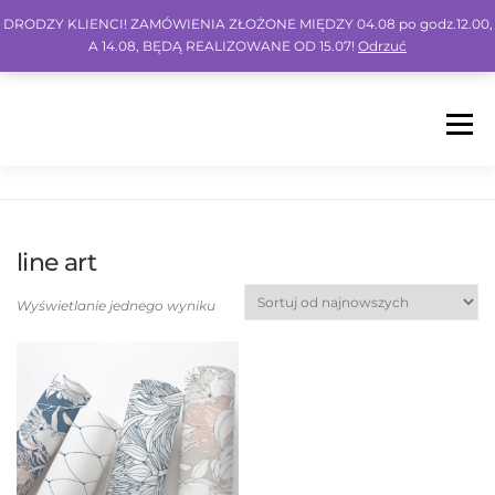
DRODZY KLIENCI! ZAMÓWIENIA ZŁOŻONE MIĘDZY 04.08 po godz.12.00,
A 14.08, BĘDĄ REALIZOWANE OD 15.07!
Odrzuć
Menu
HOME
SHOP
BLOG
INSPO
FAQ
line art
KONTO
KOSZYK
IG
FB
PIN
Wyświetlanie jednego wyniku