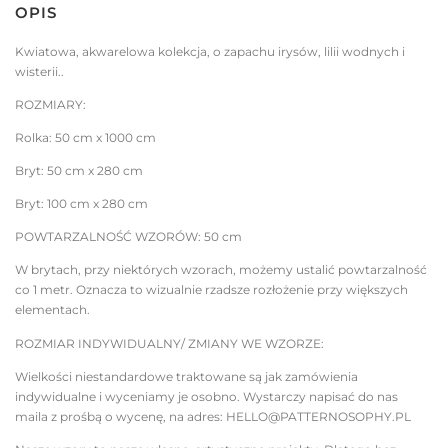
OPIS
Kwiatowa, akwarelowa kolekcja, o zapachu irysów, lilii wodnych i
wisterii..
ROZMIARY:
Rolka: 50 cm x 1000 cm
Bryt: 50 cm x 280 cm
Bryt: 100 cm x 280 cm
POWTARZALNOŚĆ WZORÓW: 50 cm
W brytach, przy niektórych wzorach, możemy ustalić powtarzalność
co 1 metr. Oznacza to wizualnie rzadsze rozłożenie przy większych
elementach.
ROZMIAR INDYWIDUALNY/ ZMIANY WE WZORZE:
Wielkości niestandardowe traktowane są jak zamówienia
indywidualne i wyceniamy je osobno. Wystarczy napisać do nas
maila z prośbą o wycenę, na adres: HELLO@PATTERNOSOPHY.PL