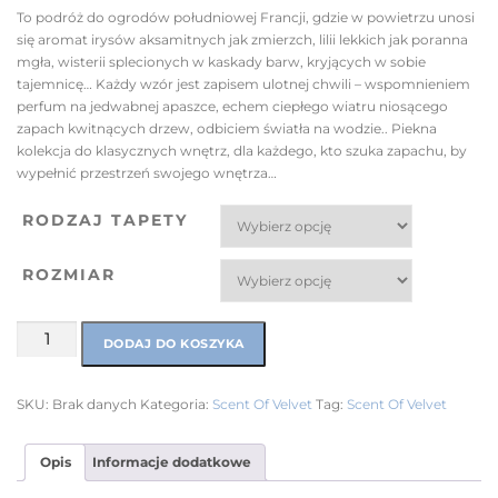
To podróż do ogrodów południowej Francji, gdzie w powietrzu unosi
się aromat irysów aksamitnych jak zmierzch, lilii lekkich jak poranna
mgła, wisterii splecionych w kaskady barw, kryjących w sobie
tajemnicę… Każdy wzór jest zapisem ulotnej chwili – wspomnieniem
perfum na jedwabnej apaszce, echem ciepłego wiatru niosącego
zapach kwitnących drzew, odbiciem światła na wodzie.. Piekna
kolekcja do klasycznych wnętrz, dla każdego, kto szuka zapachu, by
wypełnić przestrzeń swojego wnętrza…
RODZAJ TAPETY
ROZMIAR
DODAJ DO KOSZYKA
SKU:
Brak danych
Kategoria:
Scent Of Velvet
Tag:
Scent Of Velvet
Opis
Informacje dodatkowe