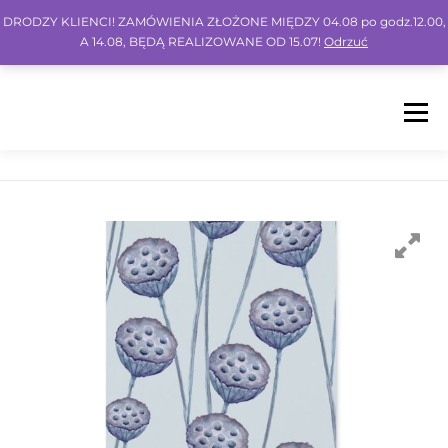
DRODZY KLIENCI! ZAMÓWIENIA ZŁOŻONE MIĘDZY 04.08 po godz.12.00,
A 14.08, BĘDĄ REALIZOWANE OD 15.07!
Odrzuć
Menu
HOME
SHOP
BLOG
INSPO
FAQ
KONTO
KOSZYK
IG
FB
PIN