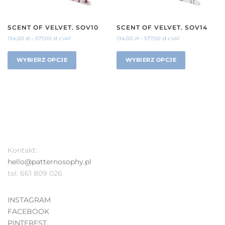
SCENT OF VELVET. SOV10
SCENT OF VELVET. SOV14
134,00
zł
–
577,00
zł
134,00
zł
–
577,00
zł
z VAT
z VAT
WYBIERZ OPCJE
WYBIERZ OPCJE
Kontakt:
hello@patternosophy.pl
tel: 661 809 026
INSTAGRAM
FACEBOOK
PINTEREST