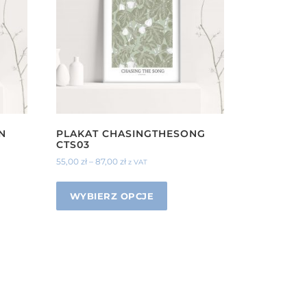
N
PLAKAT CHASINGTHESONG
CTS03
55,00
zł
–
87,00
zł
z VAT
WYBIERZ OPCJE