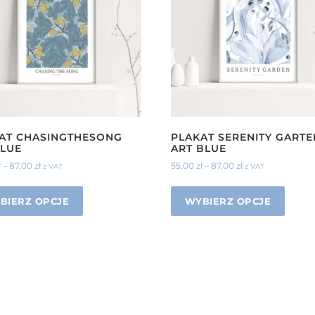
AT CHASINGTHESONG
PLAKAT SERENITY GARTE
BLUE
ART BLUE
ł
–
87,00
zł
55,00
zł
–
87,00
zł
z VAT
z VAT
BIERZ OPCJE
WYBIERZ OPCJE