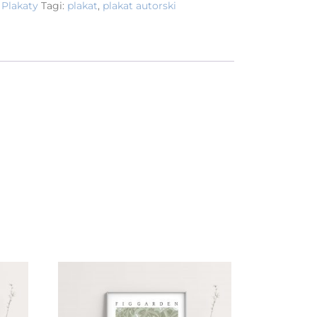
:
Plakaty
Tagi:
plakat
,
plakat autorski