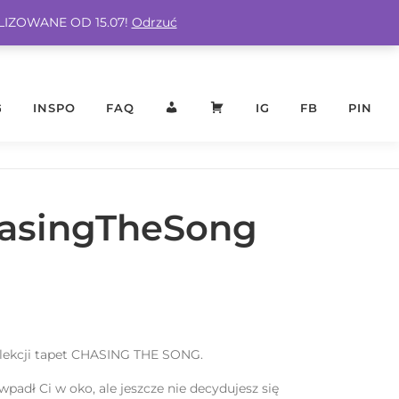
ALIZOWANE OD 15.07!
Odrzuć
G
INSPO
FAQ
KONTO
KOSZYK
IG
FB
PIN
hasingTheSong
olekcji tapet CHASING THE SONG.
 wpadł Ci w oko, ale jeszcze nie decydujesz się