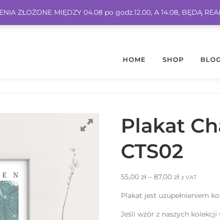
IA ZŁOŻONE MIĘDZY 04.08 po godz.12.00, A 14.08, BĘDĄ RE
HOME
SHOP
BLO
Plakat C
CTS02
55,00
zł
–
87,00
zł
z VAT
Plakat jest uzupełnieniem k
Jeśli wzór z naszych kolekcji