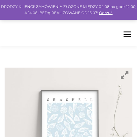
DRODZY KLIENCI! ZAMÓWIENIA ZŁOŻONE MIĘDZY 04.08 po godz.12.00,
A 14.08, BĘDĄ REALIZOWANE OD 15.07!
Odrzuć
Menu
HOME
SHOP
BLOG
INSPO
FAQ
KONTO
KOSZYK
IG
FB
PIN