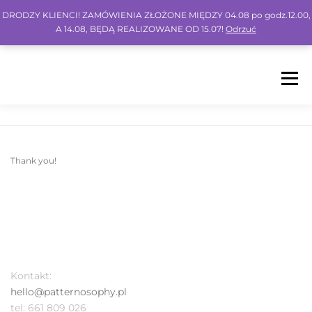
DRODZY KLIENCI! ZAMÓWIENIA ZŁOŻONE MIĘDZY 04.08 po godz.12.00,
A 14.08, BĘDĄ REALIZOWANE OD 15.07!
Odrzuć
Menu
HOME
SHOP
BLOG
INSPO
FAQ
Thank you!
KONTO
KOSZYK
IG
FB
PIN
Kontakt:
hello@patternosophy.pl
tel: 661 809 026