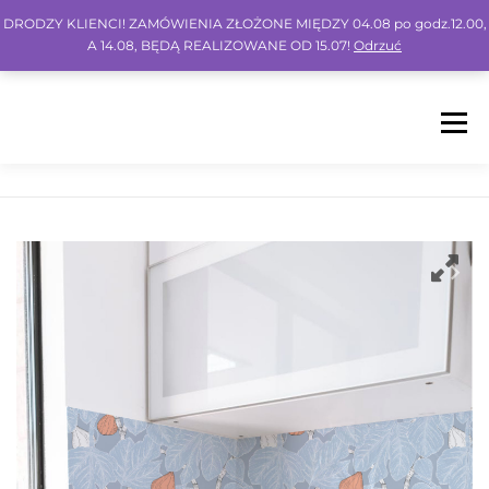
DRODZY KLIENCI! ZAMÓWIENIA ZŁOŻONE MIĘDZY 04.08 po godz.12.00,
A 14.08, BĘDĄ REALIZOWANE OD 15.07!
Odrzuć
Menu
HOME
SHOP
BLOG
INSPO
FAQ
KONTO
KOSZYK
IG
FB
PIN