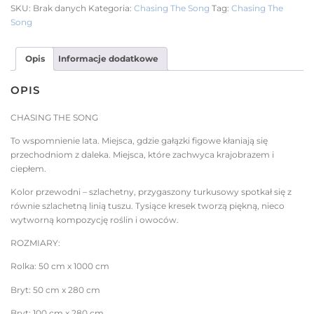
SKU:
Brak danych
Kategoria:
Chasing The Song
Tag:
Chasing The
Song
Opis
Informacje dodatkowe
OPIS
CHASING THE SONG
To wspomnienie lata. Miejsca, gdzie gałązki figowe kłaniają się
przechodniom z daleka. Miejsca, które zachwyca krajobrazem i
ciepłem.
Kolor przewodni – szlachetny, przygaszony turkusowy spotkał się z
równie szlachetną linią tuszu. Tysiące kresek tworzą piękną, nieco
wytworną kompozycję roślin i owoców.
ROZMIARY:
Rolka: 50 cm x 1000 cm
Bryt: 50 cm x 280 cm
Bryt: 100 cm x 280 cm