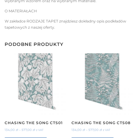
wybranym wzorem oraz na wybranym materiale.
O MATERIAŁACH
W zakładce RODZAJE TAPET znajdziesz dokładny opis podkładów
tapetowych z naszej oferty.
PODOBNE PRODUKTY
CHASING THE SONG CTS01
CHASING THE SONG CTS08
134,00
zł
–
577,00
zł
134,00
zł
–
577,00
zł
z VAT
z VAT