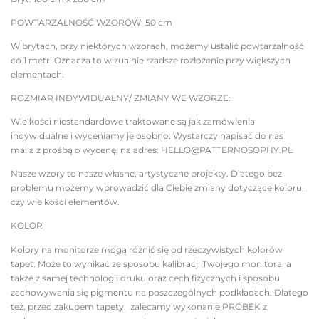
POWTARZALNOŚĆ WZORÓW: 50 cm
W brytach, przy niektórych wzorach, możemy ustalić powtarzalność
co 1 metr. Oznacza to wizualnie rzadsze rozłożenie przy większych
elementach.
ROZMIAR INDYWIDUALNY/ ZMIANY WE WZORZE:
Wielkości niestandardowe traktowane są jak zamówienia
indywidualne i wyceniamy je osobno. Wystarczy napisać do nas
maila z prośbą o wycenę, na adres: HELLO@PATTERNOSOPHY.PL
Nasze wzory to nasze własne, artystyczne projekty. Dlatego bez
problemu możemy wprowadzić dla Ciebie zmiany dotyczące koloru,
czy wielkości elementów.
KOLOR
Kolory na monitorze mogą różnić się od rzeczywistych kolorów
tapet. Może to wynikać ze sposobu kalibracji Twojego monitora, a
także z samej technologii druku oraz cech fizycznych i sposobu
zachowywania się pigmentu na poszczególnych podkładach. Dlatego
też, przed zakupem tapety, zalecamy wykonanie PRÓBEK z