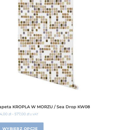
apeta KROPLA W MORZU / Sea Drop KW08
34,00
zł
–
577,00
zł
z VAT
WYBIERZ OPCJE