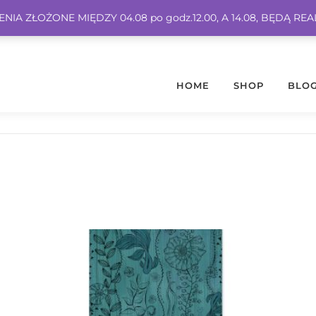
IA ZŁOŻONE MIĘDZY 04.08 po godz.12.00, A 14.08, BĘDĄ RE
HOME
SHOP
BLO