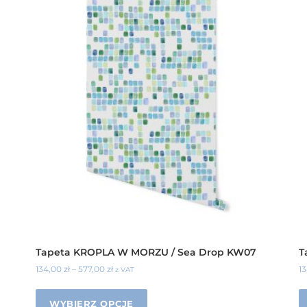
Tapeta KROPLA W MORZU / Sea Drop KW07
T
134,00
zł
–
577,00
zł
1
z VAT
WYBIERZ OPCJE