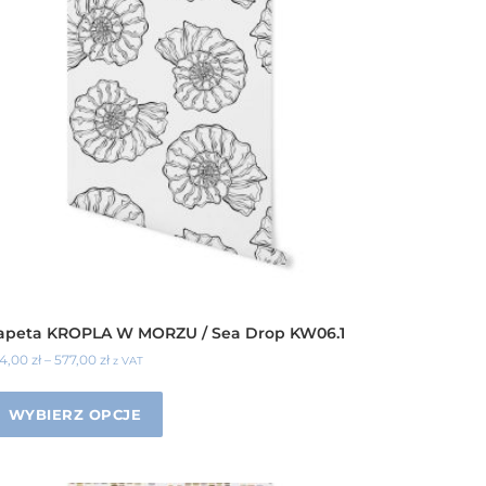
apeta KROPLA W MORZU / Sea Drop KW06.1
34,00
zł
–
577,00
zł
z VAT
WYBIERZ OPCJE