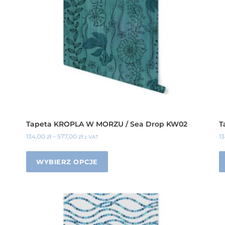
Tapeta KROPLA W MORZU / Sea Drop KW02
T
134,00
zł
–
577,00
zł
1
z VAT
WYBIERZ OPCJE