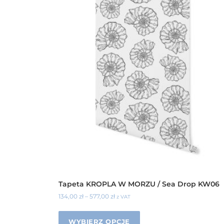
Tapeta KROPLA W MORZU / Sea Drop KW06
134,00
zł
–
577,00
zł
z VAT
WYBIERZ OPCJE