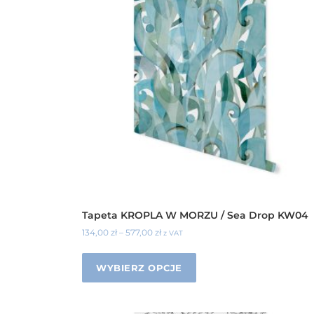
Tapeta KROPLA W MORZU / Sea Drop KW04
134,00
zł
–
577,00
zł
z VAT
WYBIERZ OPCJE