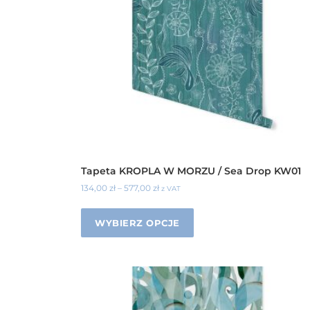
Tapeta KROPLA W MORZU / Sea Drop KW01
134,00
zł
–
577,00
zł
z VAT
WYBIERZ OPCJE