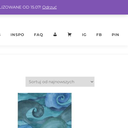
ALIZOWANE OD 15.07!
Odrzuć
G
INSPO
FAQ
KONTO
KOSZYK
IG
FB
PIN