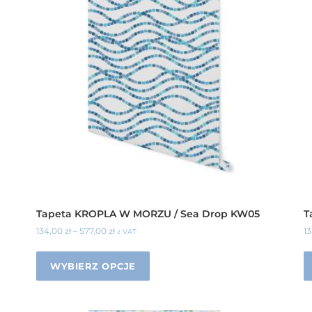
Tapeta KROPLA W MORZU / Sea Drop KW05
T
134,00
zł
–
577,00
zł
1
z VAT
WYBIERZ OPCJE