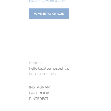
134,00
zł
–
577,00
zł
z VAT
WYBIERZ OPCJE
Kontakt:
hello@patternosophy.pl
tel: 661 809 026
INSTAGRAM
FACEBOOK
PINTEREST