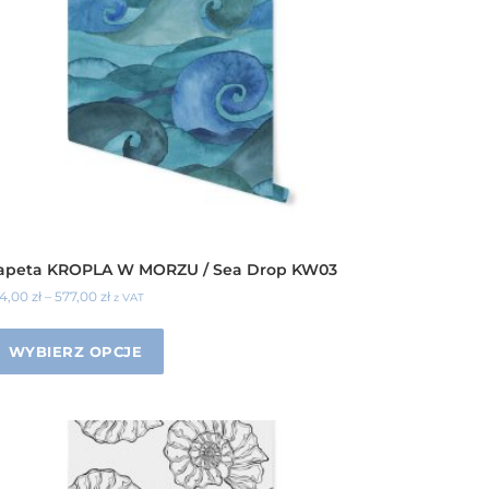
apeta KROPLA W MORZU / Sea Drop KW03
34,00
zł
–
577,00
zł
z VAT
WYBIERZ OPCJE